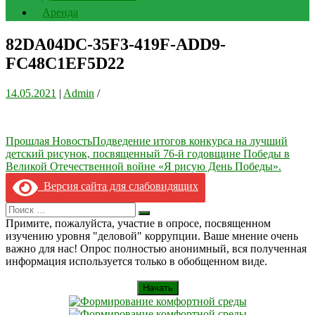
Аренда
82DA04DC-35F3-419F-ADD9-
FC48C1EF5D22
14.05.2021
|
Admin
/
Навигация
Прошлая Новость
Подведение итогов конкурса на лучший
детский рисунок, посвященный 76-й годовщине Победы в
по
Великой Отечественной войне «Я рисую День Победы».
записям
Версия сайта для слабовидящих
Search
Искать
for:
Примите, пожалуйста, участие в опросе, посвященном
изучению уровня "деловой" коррупции. Ваше мнение очень
важно для нас! Опрос полностью анонимный, вся полученная
информация используется только в обобщенном виде.
Начать