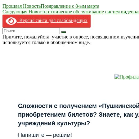
Навигация
Прошлая Новость
Поздравление с 8-ым марта
Следующая Новость
техническое обслуживание систем видеонаб
по
Версия сайта для слабовидящих
записям
Search
Искать
for:
Примите, пожалуйста, участие в опросе, посвященном изучен
используется только в обобщенном виде.
Сложности с получением «Пушкинской
приобретением билетов? Знаете, как 
учреждений культуры?
Напишите — решим!