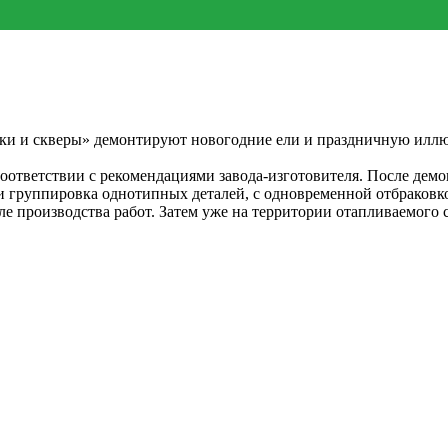
и и скверы» демонтируют новогодние ели и праздничную иллю
соответствии с рекомендациями завода-изготовителя. После дем
и группировка однотипных деталей, с одновременной отбраковк
е производства работ. Затем уже на территории отапливаемого с