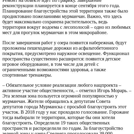
Ремонт на объекте идет по графику. Завершение
реконструкции планируется в конце сентября этого года.
Планирование благоустройства этой территории также было
продиктовано пожеланиями мурманчан. Важно, что здесь
будет максимально сохранена растительность, ведь
территория вокруг водоема с лесополосой – одно из любимых
мест для прогулок мурманчан в этом микрорайоне.
После завершения работ у озера появится набережная, будут
проложены пешеходные дорожки из асфальтобетонного
покрытия, предусмотрено наружное освещение. Функционал
пространства существенно расширится: появится детское
игровое оборудование, в том числе для детей с
ограниченными возможностями здоровья, а также
спортивные тренажеры.
– Обязательное условие реализации любого нацпроекта –
активное участие общественности, – отметил Игорь Морарь. –
Эта зеленая зона пользуется огромной популярностью у
мурманчан. Жители обращались к депутатам Совета
депутатов города Мурманска с просьбой благоустроить этот
участок. В 2018 году у нас проходило голосование. Горожане
тогда выбирали те территории, которые бы они хотели
благоустроить. Определили 19 таких общественных
пространств и распределили по годам. За благоустройство
зеленой зоны у озера Среднего проголосовали 39 000