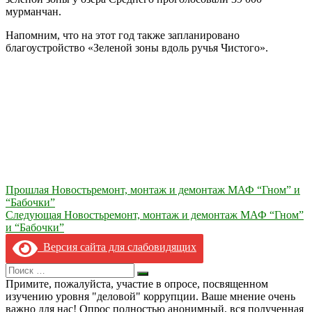
мурманчан.
Напомним, что на этот год также запланировано
благоустройство «Зеленой зоны вдоль ручья Чистого».
Навигация
Прошлая Новость
ремонт, монтаж и демонтаж МАФ “Гном” и
“Бабочки”
по
Следующая Новость
ремонт, монтаж и демонтаж МАФ “Гном”
записям
и “Бабочки”
Версия сайта для слабовидящих
Search
Искать
for:
Примите, пожалуйста, участие в опросе, посвященном
изучению уровня "деловой" коррупции. Ваше мнение очень
важно для нас! Опрос полностью анонимный, вся полученная