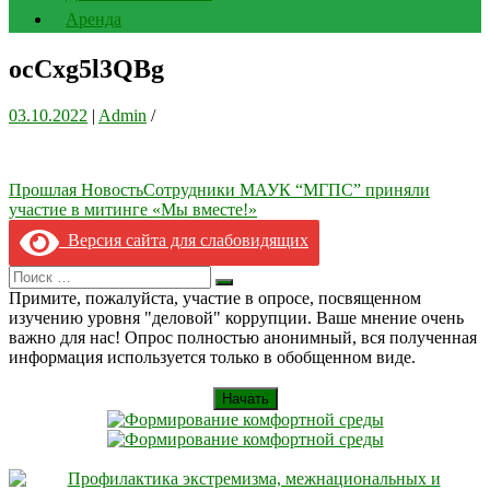
Аренда
ocCxg5l3QBg
03.10.2022
|
Admin
/
Навигация
Прошлая Новость
Сотрудники МАУК “МГПС” приняли
участие в митинге «Мы вместе!»
по
Версия сайта для слабовидящих
записям
Search
Искать
for:
Примите, пожалуйста, участие в опросе, посвященном
изучению уровня "деловой" коррупции. Ваше мнение очень
важно для нас! Опрос полностью анонимный, вся полученная
информация используется только в обобщенном виде.
Начать