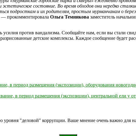
ры «Мурманские городские парки и скверы» ежедневно проводя
эстетическое состояние. Во время обходов они нередко сталки
маться подросткам и их родителям, простым мурманчанам о бе
, — прокомментировала
Ольга Темникова
заместитель начальни
силия против вандализма. Сообщайте нам, если вы стали свид
, разрисованные детские комплексы. Каждое сообщение будет ра
ание, в период размещения (экспозиции), оборудования новог
вание, в период размещения (экспозиции), центральной ели у о
ию уровня "деловой" коррупции. Ваше мнение очень важно для 