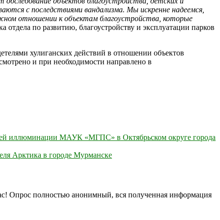
т обследование объектов благоустройства, детских и
ваются с последствиями вандализма. Мы искренне надеемся,
режном отношении к объектам благоустройства, которые
ка отдела по развитию, благоустройству и эксплуатации парков
етелями хулиганских действий в отношении объектов
ссмотрено и при необходимости направлено в
одней иллюминации МАУК «МГПС» в Октябрьском округе города
теля Арктика в городе Мурманске
нас! Опрос полностью анонимный, вся полученная информация