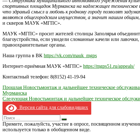
—
Сотрудники муниципального автономного учреждения культу
спортивных площадок Мурманска на надлежащее техническое и 
что здравый смысл и любовь к родному городу позволят заду
являются общегородским имуществом, а значит нашим общим
и скверов МАУК «МГПС».
МАУК «МГПС» просит жителей столицы Заполярья объединить у
благоустройства, если увидели сломанные качели или лавочки
правоохранительные органы.
Наша группа в ВК
https://vk.com/mauk_mgps
Интернет-приёмная МАУК «МГПС»
https://mgps51.ru/appeals/
Контактный телефон: 8(8152) 41-19-94
Навигация
Прошлая Новость
монтаж и дальнейшее техническое обслужив
Мурманска
по
Следующая Новость
монтаж и дальнейшее техническое обслужи
записям
Версия сайта для слабовидящих
Search
Искать
for:
Примите, пожалуйста, участие в опросе, посвященном изучен
используется только в обобщенном виде.