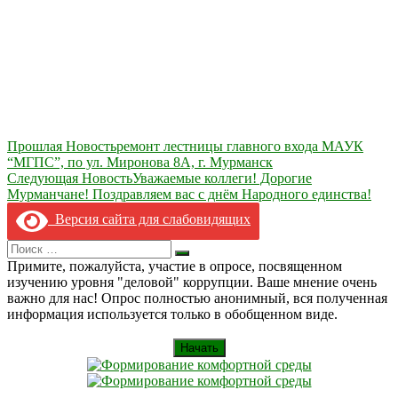
Навигация
Прошлая Новость
ремонт лестницы главного входа МАУК
“МГПС”, по ул. Миронова 8А, г. Мурманск
по
Следующая Новость
Уважаемые коллеги! Дорогие
записям
Мурманчане! Поздравляем вас с днём Народного единства!
Версия сайта для слабовидящих
Search
Искать
for:
Примите, пожалуйста, участие в опросе, посвященном
изучению уровня "деловой" коррупции. Ваше мнение очень
важно для нас! Опрос полностью анонимный, вся полученная
информация используется только в обобщенном виде.
Начать