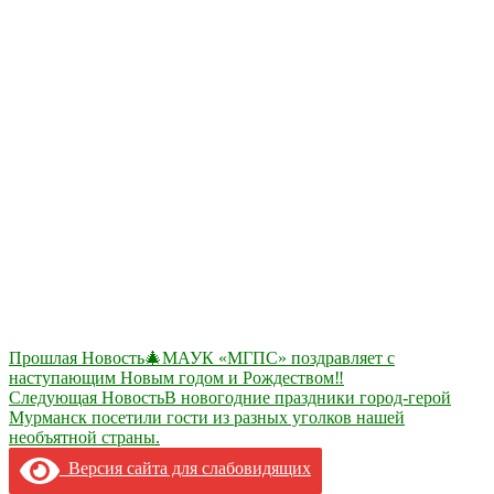
Навигация
Прошлая Новость
🎄МАУК «МГПС» поздравляет с
наступающим Новым годом и Рождеством‼
по
Следующая Новость
В новогодние праздники город-герой
записям
Мурманск посетили гости из разных уголков нашей
необъятной страны.
Версия сайта для слабовидящих