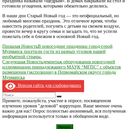
праздника называли «щедрым». В домах накрывали на стол и
готовили угощения, которыми обязательно делились.
В наши дни Старый Новый год — это неофициальный, но
любимый многими праздник. Это отличное время, чтобы
навестить родителей, погулять с детьми на свежем воздухе,
провести вечер в кругу семьи и загадать то, что не успели
пожелать себе и близким в основной Новый год.
Навигация
Прошлая Новость
В новогодние праздники город-герой
Мурманск посетили гости из разных уголков нашей
по
необъятной страны.
записям
Следующая Новость
демонтаж оборудования новогодней
иллюминации принадлежащего МАУК “МГПС” с объектов
размещения (экспозиции) в Первомайском округе города
Мурманска
Версия сайта для слабовидящих
Search
Искать
for:
Примите, пожалуйста, участие в опросе, посвященном
изучению уровня "деловой" коррупции. Ваше мнение очень
важно для нас! Опрос полностью анонимный, вся полученная
информация используется только в обобщенном виде.
Начать