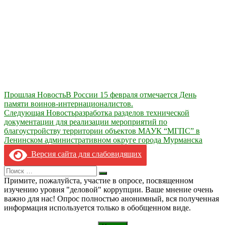
Навигация
Прошлая Новость
В России 15 февраля отмечается День
памяти воинов-интернационалистов.
по
Следующая Новость
разработка разделов технической
записям
документации для реализации мероприятий по
благоустройству территории объектов МАУК “МГПС” в
Ленинском административном округе города Мурманска
Версия сайта для слабовидящих
Search
Искать
for:
Примите, пожалуйста, участие в опросе, посвященном
изучению уровня "деловой" коррупции. Ваше мнение очень
важно для нас! Опрос полностью анонимный, вся полученная
информация используется только в обобщенном виде.