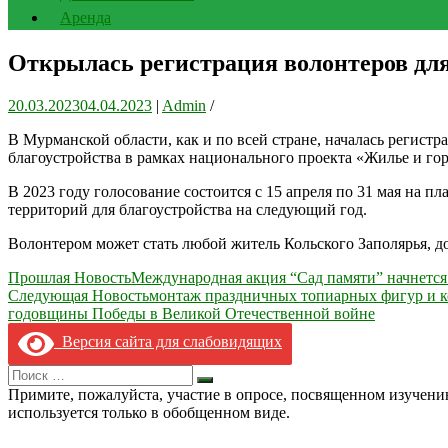
Аренда
Открылась регистрация волонтеров для
20.03.2023
04.04.2023
|
Admin
/
В Мурманской области, как и по всей стране, началась регист
благоустройства в рамках национального проекта «Жилье и го
В 2023 году голосование состоится с 15 апреля по 31 мая на п
территорий для благоустройства на следующий год.
Волонтером может стать любой житель Кольского Заполярья, до
Навигация
Прошлая Новость
Международная акция “Сад памяти” начнется 
Следующая Новость
монтаж праздничных топиарных фигур и ко
по
годовщины Победы в Великой Отечественной войне
записям
Версия сайта для слабовидящих
Search
Искать
for:
Примите, пожалуйста, участие в опросе, посвященном изучен
используется только в обобщенном виде.