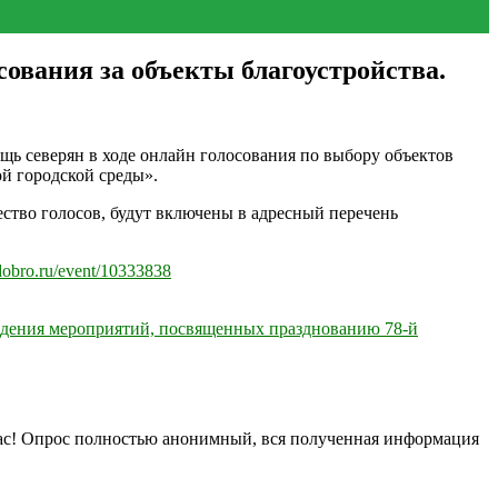
ования за объекты благоустройства.
ощь северян в ходе онлайн голосования по выбору объектов
й городской среды».
ство голосов, будут включены в адресный перечень
/dobro.ru/event/10333838
ведения мероприятий, посвященных празднованию 78-й
нас! Опрос полностью анонимный, вся полученная информация