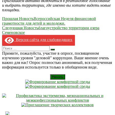
Приглашаем активно включиться в рейтинговое голосование
и выбрать территории, где именно вы хотите видеть новые
площадки.
Навигация
Прошлая Новость
Всероссийская Неделя финансовой
грамотности для детей и молодежи.
по
Следующая Новость
благоустройство территории озера
записям
Семеновское
Версия сайта для слабовидящих
Search
Искать
for:
Примите, пожалуйста, участие в опросе, посвященном
изучению уровня "деловой" коррупции. Ваше мнение очень
важно для нас! Опрос полностью анонимный, вся полученная
информация используется только в обобщенном виде.
Начать