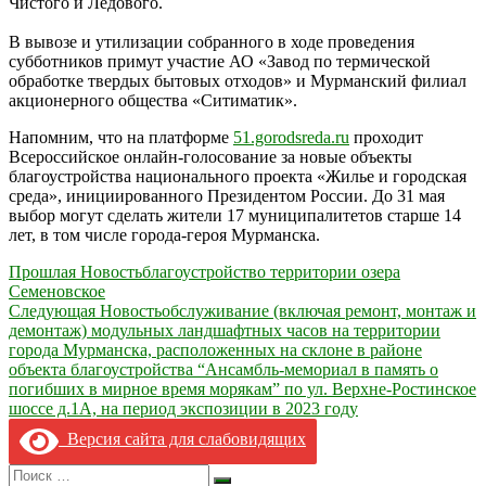
Чистого и Ледового.
В вывозе и утилизации собранного в ходе проведения
субботников примут участие АО «Завод по термической
обработке твердых бытовых отходов» и Мурманский филиал
акционерного общества «Ситиматик».
Напомним, что на платформе
51.gorodsreda.ru
проходит
Всероссийское онлайн-голосование за новые объекты
благоустройства национального проекта «Жилье и городская
среда», инициированного Президентом России. До 31 мая
выбор могут сделать жители 17 муниципалитетов старше 14
лет, в том числе города-героя Мурманска.
Навигация
Прошлая Новость
благоустройство территории озера
Семеновское
по
Следующая Новость
обслуживание (включая ремонт, монтаж и
записям
демонтаж) модульных ландшафтных часов на территории
города Мурманска, расположенных на склоне в районе
объекта благоустройства “Ансамбль-мемориал в память о
погибших в мирное время морякам” по ул. Верхне-Ростинское
шоссе д.1А, на период экспозиции в 2023 году
Версия сайта для слабовидящих
Search