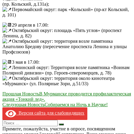
(пр. Кольский, д.131а);
Первомайский округ: парк «Кольский» (пр-кт Кольский,
д. 101)
29 апреля в 17.00:
Октябрьский округ: площадь «Пять углов» (проспект
Ленина, д. 82)
Октябрьский округ: территория возле памятника
Анатолию Бредову (пересечение проспекта Ленина и улицы
Профсоюзов)
3 мая в 17.00:
Ленинский округ: Территория возле памятника «Воинам
Полярной дивизии» (пр. Героев-североморцев, д. 78)
Октябрьский округ: территория около кинотеатра
«Мурманск» (ул. Полярные Зори, д.51/33)
Навигация
Прошлая Новость
В Мурманске проводится профилактическая
акция «Тонкий лед».
по
Следующая Новость
Собираемся на Ночь в Научке!
записям
Версия сайта для слабовидящих
Search
Искать
for:
Примите, пожалуйста, участие в опросе, посвященном