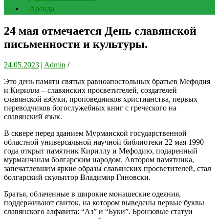
Аренда
24 мая отмечается День славянской
письменности и культуры.
24.05.2023
|
Admin
/
Это день памяти святых равноапостольных братьев Мефодия
и Кирилла – славянских просветителей, создателей
славянской азбуки, проповедников христианства, первых
переводчиков богослужебных книг с греческого на
славянский язык.
В сквере перед зданием Мурманской государственной
областной универсальной научной библиотеки 22 мая 1990
года открыт памятник Кириллу и Мефодию, подаренный
мурманчанам болгарским народом. Автором памятника,
запечатлевшим яркие образы славянских просветителей, стал
болгарский скульптор Владимир Гиновски.
Братья, облаченные в широкие монашеские одеяния,
поддерживают свиток, на котором выведены первые буквы
славянского алфавита: “Аз” и “Буки”. Бронзовые статуи