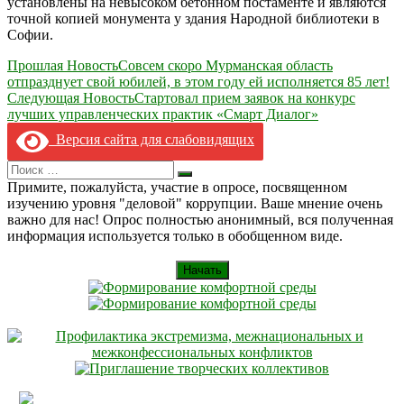
установлены на невысоком бетонном постаменте и являются
точной копией монумента у здания Народной библиотеки в
Софии.
Навигация
Прошлая Новость
Совсем скоро Мурманская область
отпразднует свой юбилей, в этом году ей исполняется 85 лет!
по
Следующая Новость
Стартовал прием заявок на конкурс
записям
лучших управленческих практик «Смарт Диалог»
Версия сайта для слабовидящих
Search
Искать
for:
Примите, пожалуйста, участие в опросе, посвященном
изучению уровня "деловой" коррупции. Ваше мнение очень
важно для нас! Опрос полностью анонимный, вся полученная
информация используется только в обобщенном виде.
Начать