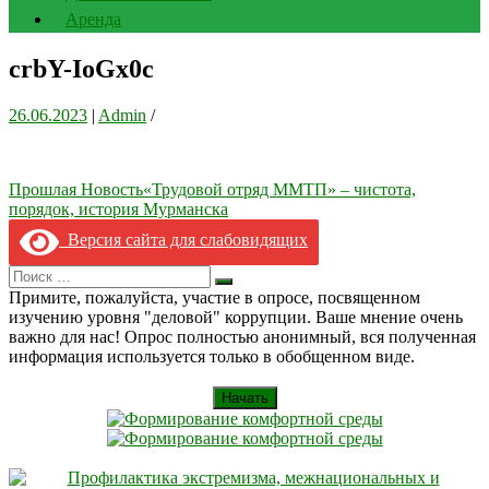
Аренда
crbY-IoGx0c
26.06.2023
|
Admin
/
Навигация
Прошлая Новость
«Трудовой отряд ММТП» – чистота,
порядок, история Мурманска
по
Версия сайта для слабовидящих
записям
Search
Искать
for:
Примите, пожалуйста, участие в опросе, посвященном
изучению уровня "деловой" коррупции. Ваше мнение очень
важно для нас! Опрос полностью анонимный, вся полученная
информация используется только в обобщенном виде.
Начать