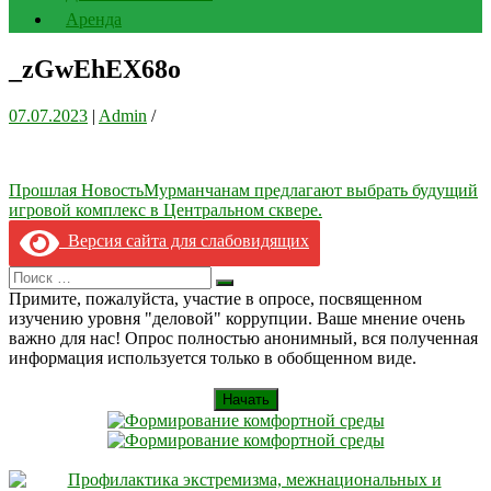
Аренда
_zGwEhEX68o
07.07.2023
|
Admin
/
Навигация
Прошлая Новость
Мурманчанам предлагают выбрать будущий
игровой комплекс в Центральном сквере.
по
Версия сайта для слабовидящих
записям
Search
Искать
for:
Примите, пожалуйста, участие в опросе, посвященном
изучению уровня "деловой" коррупции. Ваше мнение очень
важно для нас! Опрос полностью анонимный, вся полученная
информация используется только в обобщенном виде.
Начать