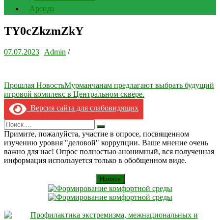
Аренда
TY0cZkzmZkY
07.07.2023
|
Admin
/
Навигация
Прошлая Новость
Мурманчанам предлагают выбрать будущий
игровой комплекс в Центральном сквере.
по
Версия сайта для слабовидящих
записям
Search
Искать
for:
Примите, пожалуйста, участие в опросе, посвященном
изучению уровня "деловой" коррупции. Ваше мнение очень
важно для нас! Опрос полностью анонимный, вся полученная
информация используется только в обобщенном виде.
Начать