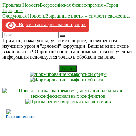
Навигация
Прошлая Новость
Всероссийская бизнес-премия «Герои
Городов».
по
Следующая Новость
Вырванные цветы – символ невежества.
записям
Версия сайта для слабовидящих
Search
Искать
for:
Примите, пожалуйста, участие в опросе, посвященном
изучению уровня "деловой" коррупции. Ваше мнение очень
важно для нас! Опрос полностью анонимный, вся полученная
информация используется только в обобщенном виде.
Начать
Решаем вместе