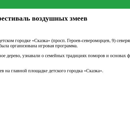
фестиваль воздушных змеев
тском городке «Сказка» (просп. Героев-североморцев, 9) север
была организована игровая программа.
е дерево, узнавали о семейных традициях поморов и основах фи
в на главной площадке детского городка «Сказка».