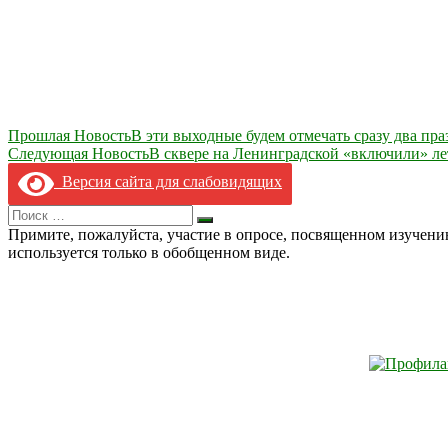
Навигация
Прошлая Новость
В эти выходные будем отмечать сразу два пра
Следующая Новость
В сквере на Ленинградской «включили» ле
по
Версия сайта для слабовидящих
записям
Search
Искать
for:
Примите, пожалуйста, участие в опросе, посвященном изучен
используется только в обобщенном виде.