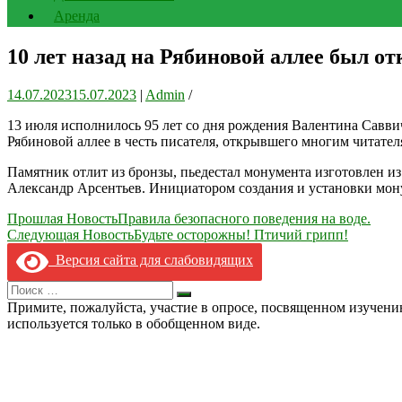
Аренда
10 лет назад на Рябиновой аллее был 
14.07.2023
15.07.2023
|
Admin
/
13 июля исполнилось 95 лет со дня рождения Валентина Савви
Рябиновой аллее в честь писателя, открывшего многим читател
Памятник отлит из бронзы, пьедестал монумента изготовлен из
Александр Арсентьев. Инициатором создания и установки мо
Навигация
Прошлая Новость
Правила безопасного поведения на воде.
Следующая Новость
Будьте осторожны! Птичий грипп!
по
Версия сайта для слабовидящих
записям
Search
Искать
for:
Примите, пожалуйста, участие в опросе, посвященном изучен
используется только в обобщенном виде.