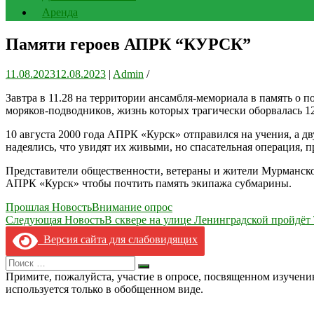
Аренда
Памяти героев АПРК “КУРСК”
11.08.2023
12.08.2023
|
Admin
/
Завтра в 11.28 на территории ансамбля-мемориала в память о
моряков-подводников, жизнь которых трагически оборвалась 12 
10 августа 2000 года АПРК «Курск» отправился на учения, а д
надеялись, что увидят их живыми, но спасательная операция, п
Представители общественности, ветераны и жители Мурманской
АПРК «Курск» чтобы почтить память экипажа субмарины.
Навигация
Прошлая Новость
Внимание опрос
Следующая Новость
В сквере на улице Ленинградской пройдё
по
Версия сайта для слабовидящих
записям
Search
Искать
for:
Примите, пожалуйста, участие в опросе, посвященном изучен
используется только в обобщенном виде.