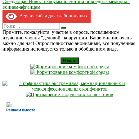
Следующая Новость
Злоумышленница повредила мемориал
записям
воинам-афганцам.
Версия сайта для слабовидящих
Search
Искать
for:
Примите, пожалуйста, участие в опросе, посвященном
изучению уровня "деловой" коррупции. Ваше мнение очень
важно для нас! Опрос полностью анонимный, вся полученная
информация используется только в обобщенном виде.
Начать
Решаем вместе