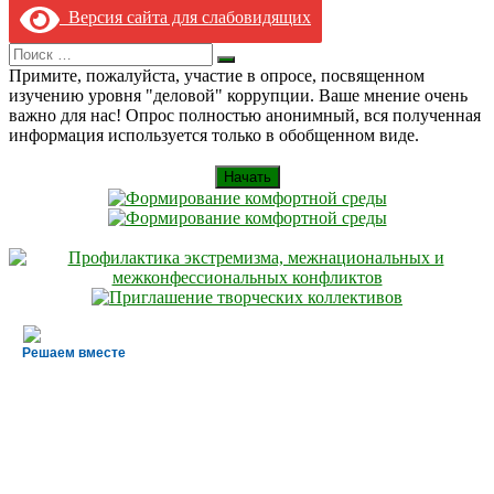
Версия сайта для слабовидящих
Search
Искать
for:
Примите, пожалуйста, участие в опросе, посвященном
изучению уровня "деловой" коррупции. Ваше мнение очень
важно для нас! Опрос полностью анонимный, вся полученная
информация используется только в обобщенном виде.
Начать
Решаем вместе