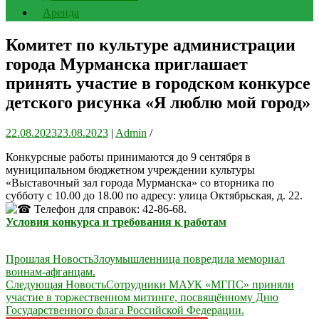
Аренда
Комитет по культуре администрации
города Мурманска приглашает
принять участие в городском конкурсе
детского рисунка «Я люблю мой город»
22.08.2023
23.08.2023
|
Admin
/
Конкурсные работы принимаются до 9 сентября в
муниципальном бюджетном учреждении культуры
«Выставочный зал города Мурманска» со вторника по
субботу с 10.00 до 18.00 по адресу: улица Октябрьская, д. 22.
Телефон для справок: 42-86-68.
Условия конкурса и требования к работам
Навигация
Прошлая Новость
Злоумышленница повредила мемориал
воинам-афганцам.
по
Следующая Новость
Сотрудники МАУК «МГПС» приняли
записям
участие в торжественном митинге, посвящённому Дню
Государственного флага Российской Федерации.