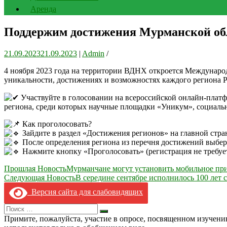
Аренда
Поддержим достижения Мурманской об
21.09.2023
21.09.2023
|
Admin
/
4 ноября 2023 года на территории ВДНХ откроется Международ
уникальности, достижениях и возможностях каждого региона Р
Участвуйте в голосовании на всероссийской онлайн-платф
региона, среди которых научные площадки «Уникум», социаль
Как проголосовать?
Зайдите в раздел «Достижения регионов» на главной стр
После определения региона из перечня достижений выбери
Нажмите кнопку «Проголосовать» (регистрация не требует
Навигация
Прошлая Новость
Мурманчане могут установить мобильное при
Следующая Новость
В середине сентябре исполнилось 100 лет
по
Версия сайта для слабовидящих
записям
Search
Искать
for:
Примите, пожалуйста, участие в опросе, посвященном изучен