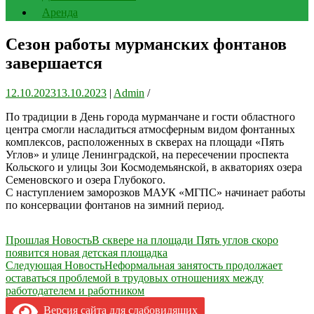
Аренда
Сезон работы мурманских фонтанов
завершается
12.10.2023
13.10.2023
|
Admin
/
По традиции в День города мурманчане и гости областного
центра смогли насладиться атмосферным видом фонтанных
комплексов, расположенных в скверах на площади «Пять
Углов» и улице Ленинградской, на пересечении проспекта
Кольского и улицы Зои Космодемьянской, в акваториях озера
Семеновского и озера Глубокого.
С наступлением заморозков МАУК «МГПС» начинает работы
по консервации фонтанов на зимний период.
Навигация
Прошлая Новость
В сквере на площади Пять углов скоро
появится новая детская площадка
по
Следующая Новость
Неформальная занятость продолжает
записям
оставаться проблемой в трудовых отношениях между
работодателем и работником
Версия сайта для слабовидящих