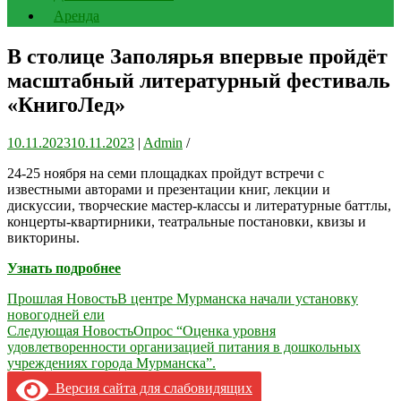
Аренда
В столице Заполярья впервые пройдёт
масштабный литературный фестиваль
«КнигоЛед»
10.11.2023
10.11.2023
|
Admin
/
24-25 ноября на семи площадках пройдут встречи с
известными авторами и презентации книг, лекции и
дискуссии, творческие мастер-классы и литературные баттлы,
концерты-квартирники, театральные постановки, квизы и
викторины.
Узнать подробнее
Навигация
Прошлая Новость
В центре Мурманска начали установку
новогодней ели
по
Следующая Новость
Опрос “Оценка уровня
записям
удовлетворенности организацией питания в дошкольных
учреждениях города Мурманска”.
Версия сайта для слабовидящих