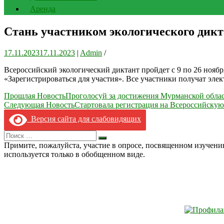
Аренда
Стань участником экологического дик
17.11.2023
17.11.2023
|
Admin
/
Всероссийский экологический диктант пройдет с 9 по 26 нояб
«Зарегистрироваться для участия». Все участники получат эле
Навигация
Прошлая Новость
Проголосуй за достижения Мурманской обла
Следующая Новость
Стартовала регистрация на Всероссийску
по
Версия сайта для слабовидящих
записям
Search
Искать
for:
Примите, пожалуйста, участие в опросе, посвященном изучен
используется только в обобщенном виде.