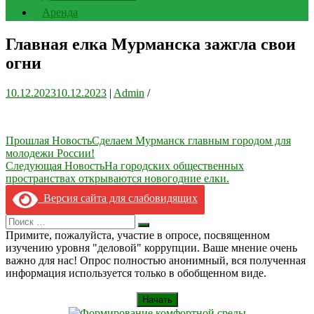
Аренда
Главная елка Мурманска зажгла свои
огни
10.12.2023
10.12.2023
|
Admin
/
Навигация
Прошлая Новость
Сделаем Мурманск главным городом для
молодежи России!
по
Следующая Новость
На городских общественных
записям
пространствах открываются новогодние елки.
Версия сайта для слабовидящих
Search
Искать
for:
Примите, пожалуйста, участие в опросе, посвященном
изучению уровня "деловой" коррупции. Ваше мнение очень
важно для нас! Опрос полностью анонимный, вся полученная
информация используется только в обобщенном виде.
Начать