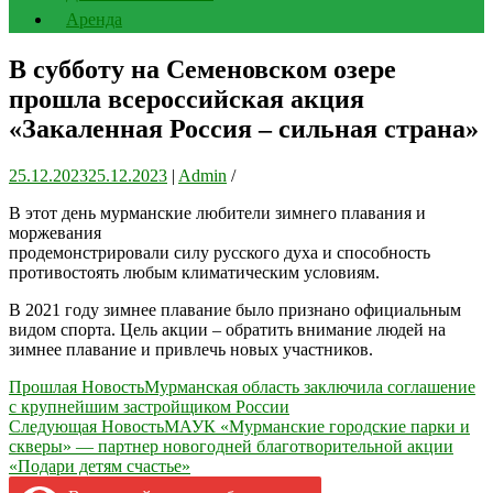
Аренда
В субботу на Семеновском озере
прошла всероссийская акция
«Закаленная Россия – сильная страна»
25.12.2023
25.12.2023
|
Admin
/
В этот день мурманские любители зимнего плавания и
моржевания
продемонстрировали силу русского духа и способность
противостоять любым климатическим условиям.
В 2021 году зимнее плавание было признано официальным
видом спорта. Цель акции – обратить внимание людей на
зимнее плавание и привлечь новых участников.
Навигация
Прошлая Новость
Мурманская область заключила соглашение
с крупнейшим застройщиком России
по
Следующая Новость
МАУК «Мурманские городские парки и
записям
скверы» — партнер новогодней благотворительной акции
«Подари детям счастье»