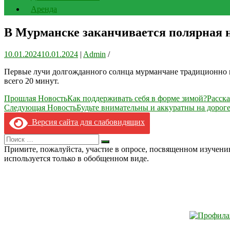
Аренда
В Мурманске заканчивается полярная 
10.01.2024
10.01.2024
|
Admin
/
Первые лучи долгожданного солнца мурманчане традиционно вст
всего 20 минут.
Навигация
Прошлая Новость
Как поддерживать себя в форме зимой?Расска
Следующая Новость
Будьте внимательны и аккуратны на дорог
по
Версия сайта для слабовидящих
записям
Search
Искать
for:
Примите, пожалуйста, участие в опросе, посвященном изучен
используется только в обобщенном виде.