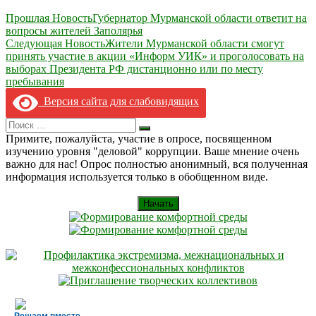
Навигация
Прошлая Новость
Губернатор Мурманской области ответит на
вопросы жителей Заполярья
по
Следующая Новость
Жители Мурманской области смогут
записям
принять участие в акции «Информ УИК» и проголосовать на
выборах Президента РФ дистанционно или по месту
пребывания
Версия сайта для слабовидящих
Search
Искать
for:
Примите, пожалуйста, участие в опросе, посвященном
изучению уровня "деловой" коррупции. Ваше мнение очень
важно для нас! Опрос полностью анонимный, вся полученная
информация используется только в обобщенном виде.
Начать
Решаем вместе