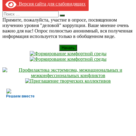
Версия сайта для слабовидящих
Search
Искать
for:
Примите, пожалуйста, участие в опросе, посвященном
изучению уровня "деловой" коррупции. Ваше мнение очень
важно для нас! Опрос полностью анонимный, вся полученная
информация используется только в обобщенном виде.
Начать
Решаем вместе