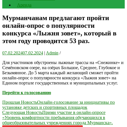
Аренда
Мурманчанам предлагают пройти
онлайн-опрос о популярности
конкурса «Лыжня зовет», который в
этом году проводится 53 раз.
07.02.2024
07.02.2024
|
Admin
/
Для участников обустроены лыжные трассы на «Снежинке» и
Семёновском озере, на озёрах Большое, Среднее, Глубокое и
Безымянное. До 5 марта каждый желающий сможет пройти
онлайн-опрос о популярности конкурса «Лыжня зовет» на
Едином портале государственных и муниципальных услуг.
Перейти к голосованию
Навигация
Прошлая Новость
Онлайн-голосование за инициативы по
установке детских и спортивных площадок
по
Следующая Новость
Прими участие в онлайн-опросе
записям
«Уровень комфортности пребывания обучающихся в
общеобразовательных учреждениях города Мурманска».