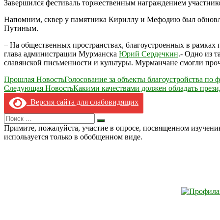
Завершился фестиваль торжественным награждением участнико
Напомним, сквер у памятника Кириллу и Мефодию был обновле
Путиным.
– На общественных пространствах, благоустроенных в рамках п
глава администрации Мурманска
Юрий Сердечкин
.- Одно из 
славянской письменности и культуры. Мурманчане смогли про
Навигация
Прошлая Новость
Голосование за объекты благоустройства по
Следующая Новость
Какими качествами должен обладать прези
по
Версия сайта для слабовидящих
записям
Search
Искать
for:
Примите, пожалуйста, участие в опросе, посвященном изучен
используется только в обобщенном виде.