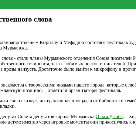
ственного слова
авноапостольным Кириллу и Мефодию состоялся фестиваль худо
а Мурманска.
о слово» стали члены Мурманского отделения Союза писателей 
бственного сочинения, так и любимых поэтов и писателей. При
 из прозы наизусть. Достаточно было выйти к микрофону и проч
 знакомства с творческими людьми нашего города, которые с лю
ажданскую позицию, – отметили организаторы фестиваля.
ажи свою сказку», интерактивная площадка от библиотеки семе
кладки.
т депутат Совета депутатов города Мурманска
Ольга Дзюба
. – Х
ло детям: именно через игровые моменты они прикоснулись к ку