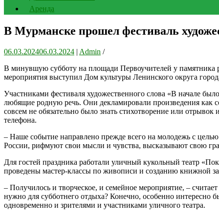
Аренда
В Мурманске прошел фестиваль художе
06.03.2024
06.03.2024
|
Admin
/
В минувшую субботу на площади Первоучителей у памятника р
мероприятия выступил Дом культуры Ленинского округа город
Участниками фестиваля художественного слова «В начале был
любящие родную речь. Они декламировали произведения как со
совсем не обязательно было знать стихотворение или отрывок
телефона.
– Наше событие направлено прежде всего на молодежь с целью
России, рифмуют свои мысли и чувства, высказывают свою гр
Для гостей праздника работали уличный кукольный театр «Пок
проведены мастер-классы по живописи и созданию книжной за
– Получилось и творческое, и семейное мероприятие, – считае
нужно для субботнего отдыха? Конечно, особенно интересно бы
одновременно и зрителями и участниками уличного театра.