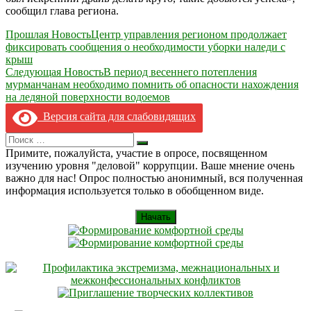
сообщил глава региона.
Навигация
Прошлая Новость
Центр управления регионом продолжает
фиксировать сообщения о необходимости уборки наледи с
по
крыш
записям
Следующая Новость
В период весеннего потепления
мурманчанам необходимо помнить об опасности нахождения
на ледяной поверхности водоемов
Версия сайта для слабовидящих
Search
Искать
for:
Примите, пожалуйста, участие в опросе, посвященном
изучению уровня "деловой" коррупции. Ваше мнение очень
важно для нас! Опрос полностью анонимный, вся полученная
информация используется только в обобщенном виде.
Начать