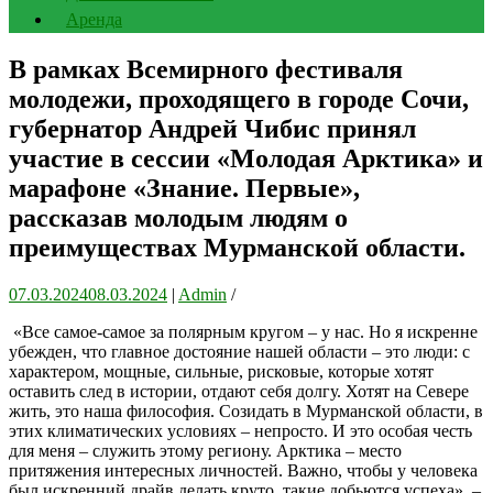
Аренда
В рамках Всемирного фестиваля
молодежи, проходящего в городе Сочи,
губернатор Андрей Чибис принял
участие в сессии «Молодая Арктика» и
марафоне «Знание. Первые»,
рассказав молодым людям о
преимуществах Мурманской области.
07.03.2024
08.03.2024
|
Admin
/
«Все самое-самое за полярным кругом – у нас. Но я искренне
убежден, что главное достояние нашей области – это люди: с
характером, мощные, сильные, рисковые, которые хотят
оставить след в истории, отдают себя долгу. Хотят на Севере
жить, это наша философия. Созидать в Мурманской области, в
этих климатических условиях – непросто. И это особая честь
для меня – служить этому региону. Арктика – место
притяжения интересных личностей. Важно, чтобы у человека
был искренний драйв делать круто, такие добьются успеха», –