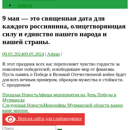
Аренда
9 мая — это священная дата для
каждого россиянина, олицетворяющая
силу и единство нашего народа и
нашей страны.
09.05.2024
09.05.2024
|
Admin
/
В этот праздник всех нас переполняет чувство гордости за
поколение победителей, освободившее мир от фашизма.
Пусть память о Победе в Великой Отечественной войне будет
для всех вечным примером, образцом мужества и стойкости.
С праздником
Навигация
Прошлая Новость
Афиша мероприятия на День Победы в
Мурманске
по
Следующая Новость
Минцифры Мурманской области важно
записям
ваше мнение
Версия сайта для слабовидящих
Search