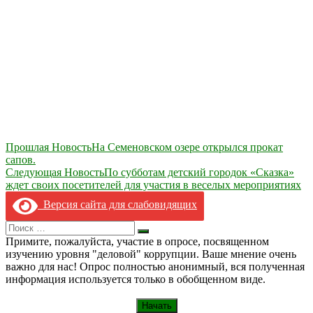
Навигация
Прошлая Новость
На Семеновском озере открылся прокат
сапов.
по
Следующая Новость
По субботам детский городок «Сказка»
записям
ждет своих посетителей для участия в веселых мероприятиях
Версия сайта для слабовидящих
Search
Искать
for:
Примите, пожалуйста, участие в опросе, посвященном
изучению уровня "деловой" коррупции. Ваше мнение очень
важно для нас! Опрос полностью анонимный, вся полученная
информация используется только в обобщенном виде.
Начать