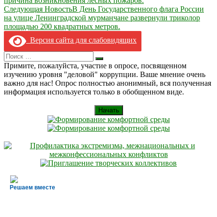
причина возникновения лесных пожаров.
по
Следующая Новость
В День Государственного флага России
записям
на улице Ленинградской мурманчане развернули триколор
площадью 200 квадратных метров.
Версия сайта для слабовидящих
Search
Искать
for:
Примите, пожалуйста, участие в опросе, посвященном
изучению уровня "деловой" коррупции. Ваше мнение очень
важно для нас! Опрос полностью анонимный, вся полученная
информация используется только в обобщенном виде.
Начать
Решаем вместе