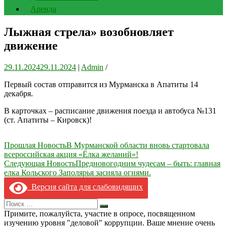
Аренда
Лыжная стрела» возобновляет
движение
29.11.2024
29.11.2024
|
Admin
/
Первый состав отправится из Мурманска в Апатиты 14
декабря.
В карточках – расписание движения поезда и автобуса №131
(ст. Апатиты – Кировск)!
Навигация
Прошлая Новость
В Мурманской области вновь стартовала
всероссийская акция «Ёлка желаний»!
по
Следующая Новость
Предновогодним чудесам – быть: главная
записям
елка Кольского Заполярья засияла огнями.
Версия сайта для слабовидящих
Search
Искать
for:
Примите, пожалуйста, участие в опросе, посвященном
изучению уровня "деловой" коррупции. Ваше мнение очень