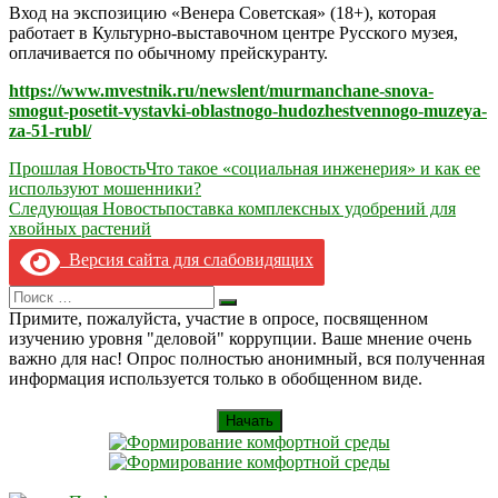
Вход на экспозицию «Венера Советская» (18+), которая
работает в Культурно-выставочном центре Русского музея,
оплачивается по обычному прейскуранту.
https://www.mvestnik.ru/newslent/murmanchane-snova-
smogut-posetit-vystavki-oblastnogo-hudozhestvennogo-muzeya-
za-51-rubl/
Навигация
Прошлая Новость
Что такое «социальная инженерия» и как ее
используют мошенники?
по
Следующая Новость
поставка комплексных удобрений для
записям
хвойных растений
Версия сайта для слабовидящих
Search
Искать
for:
Примите, пожалуйста, участие в опросе, посвященном
изучению уровня "деловой" коррупции. Ваше мнение очень
важно для нас! Опрос полностью анонимный, вся полученная
информация используется только в обобщенном виде.
Начать