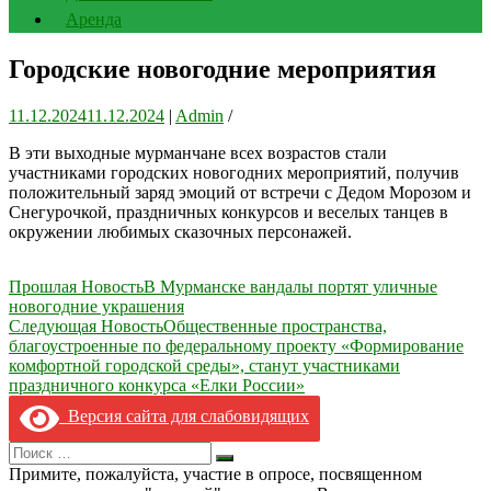
Аренда
Городские новогодние мероприятия
11.12.2024
11.12.2024
|
Admin
/
В эти выходные мурманчане всех возрастов стали
участниками городских новогодних мероприятий, получив
положительный заряд эмоций от встречи с Дедом Морозом и
Снегурочкой, праздничных конкурсов и веселых танцев в
окружении любимых сказочных персонажей.
Навигация
Прошлая Новость
В Мурманске вандалы портят уличные
новогодние украшения
по
Следующая Новость
Общественные пространства,
записям
благоустроенные по федеральному проекту «Формирование
комфортной городской среды», станут участниками
праздничного конкурса «Елки России»
Версия сайта для слабовидящих
Search
Искать
for:
Примите, пожалуйста, участие в опросе, посвященном