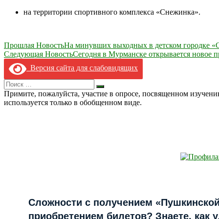
на территории спортивного комплекса «Снежинка».
Навигация
Прошлая Новость
На минувших выходных в детском городке «С
Следующая Новость
Сегодня в Мурманске открывается новое 
по
Версия сайта для слабовидящих
записям
Search
Искать
for:
Примите, пожалуйста, участие в опросе, посвященном изучен
используется только в обобщенном виде.
Сложности с получением «Пушкинской
приобретением билетов? Знаете, как 