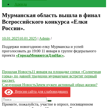
Аренда
Мурманская область вышла в финал
Всероссийского конкурса «Елки
России».
10.01.2025
10.01.2025
|
Admin
/
Поддержи новогоднюю елку Мурманска и успей
проголосовать до 19:00 11 января в группе федерального
проекта
«ГородаМеняютсяДляНас»
.
Навигация
Прошлая Новость
11 января на площадке сопки «Солнечная
горка» по давней традиции мурманчане встретят первый
по
рассвет.
записям
Следующая Новость
Зачем нужен активный образ жизни?
Версия сайта для слабовидящих
Search
Искать
for:
Примите, пожалуйста, участие в опросе, посвященном