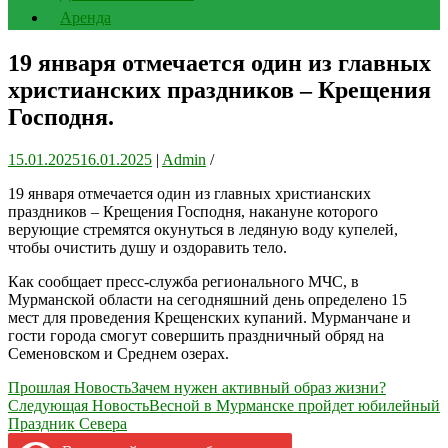
Аренда
19 января отмечается один из главных
христианских праздников – Крещения
Господня.
15.01.2025
16.01.2025
|
Admin
/
19 января отмечается один из главных христианских
праздников – Крещения Господня, накануне которого
верующие стремятся окунуться в ледяную воду купелей,
чтобы очистить душу и оздоравить тело.
Как сообщает пресс-служба регионального МЧС, в
Мурманской области на сегодняшний день определено 15
мест для проведения Крещенских купаний. Мурманчане и
гости города смогут совершить праздничный обряд на
Семеновском и Среднем озерах.
Навигация
Прошлая Новость
Зачем нужен активный образ жизни?
Следующая Новость
Весной в Мурманске пройдет юбилейный
по
Праздник Севера
записям