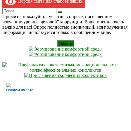
Версия сайта для слабовидящих
Search
Искать
for:
Примите, пожалуйста, участие в опросе, посвященном
изучению уровня "деловой" коррупции. Ваше мнение очень
важно для нас! Опрос полностью анонимный, вся полученная
информация используется только в обобщенном виде.
Начать
Решаем вместе