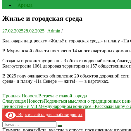
Аренда
Жилье и городская среда
27.02.2025
28.02.2025
|
Admin
/
Благодаря нацпроекту «Жильё и городская среда» и плану «На 
В Мурманской области построено 14 многоквартирных домов и 
Созданы и реконструированы 3 объекта водоснабжения, благода
Благоустроена 1061 дворовая территория и 157 общественных п
В 2025 году ожидается обновление 20 объектов дорожной сети
среда» и плану «На Севере — жить!» — в карточках.
Навигация
Прошлая Новость
Встреча с главой города
Следующая Новость
Поделиться мыслями о традиционных ценно
по
ценностей» и VII Международном конкурсе «Расскажи миру о 
записям
Версия сайта для слабовидящих
Search
Искать
for:
Примите, пожалуйста, участие в опросе, посвященном изучен