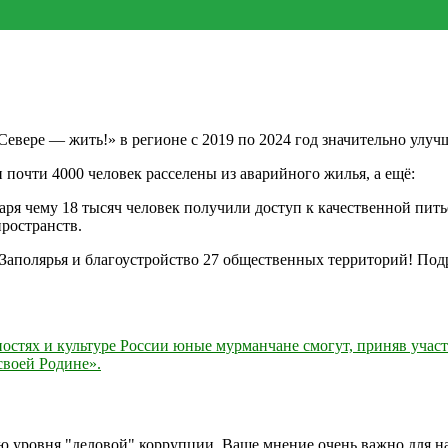
Севере — жить!» в регионе с 2019 по 2024 год значительно улуч
почти 4000 человек расселены из аварийного жилья, а ещё:
ря чему 18 тысяч человек получили доступ к качественной пить
ространств.
 Заполярья и благоустройство 27 общественных территорий! Под
стях и культуре России юные мурманчане смогут, приняв участ
своей Родине».
ию уровня "деловой" коррупции. Ваше мнение очень важно для 