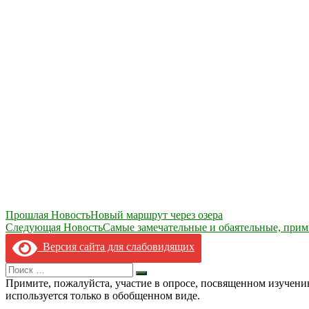
Навигация
Прошлая Новость
Новый маршрут через озера
Следующая Новость
Самые замечательные и обаятельные, прим
по
Версия сайта для слабовидящих
записям
Search
Искать
for:
Примите, пожалуйста, участие в опросе, посвященном изучен
используется только в обобщенном виде.