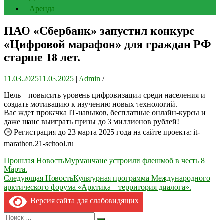
Аренда
ПАО «Сбербанк» запустил конкурс
«Цифровой марафон» для граждан РФ
старше 18 лет.
11.03.2025
11.03.2025
|
Admin
/
Цель – повысить уровень цифровизации среди населения и
создать мотивацию к изучению новых технологий.
Вас ждет прокачка IT-навыков, бесплатные онлайн-курсы и
даже шанс выиграть призы до 3 миллионов рублей!
🕒 Регистрация до 23 марта 2025 года на сайте проекта: it-
marathon.21-school.ru
Навигация
Прошлая Новость
Мурманчане устроили флешмоб в честь 8
Марта.
по
Следующая Новость
Культурная программа Международного
записям
арктического форума «Арктика – территория диалога».
Версия сайта для слабовидящих
Search