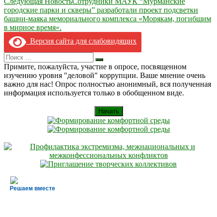
Следующая Новость
Сотрудники МАУК “Мурманские
записям
городские парки и скверы” разработали проект подсветки
башни-маяка мемориального комплекса «Морякам, погибшим
в мирное время».
Версия сайта для слабовидящих
Search
Искать
for:
Примите, пожалуйста, участие в опросе, посвященном
изучению уровня "деловой" коррупции. Ваше мнение очень
важно для нас! Опрос полностью анонимный, вся полученная
информация используется только в обобщенном виде.
Начать
Решаем вместе