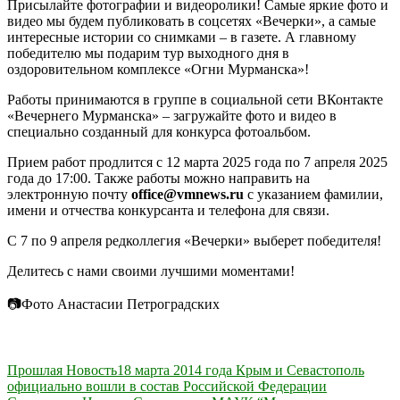
Присылайте фотографии и видеоролики! Самые яркие фото и
видео мы будем публиковать в соцсетях «Вечерки», а самые
интересные истории со снимками – в газете. А главному
победителю мы подарим тур выходного дня в
оздоровительном комплексе «Огни Мурманска»!
Работы принимаются в группе в социальной сети ВКонтакте
«Вечернего Мурманска» – загружайте фото и видео в
специально созданный для конкурса фотоальбом.
Прием работ продлится с 12 марта 2025 года по 7 апреля 2025
года до 17:00. Также работы можно направить на
электронную почту
office@vmnews.ru
с указанием фамилии,
имени и отчества конкурсанта и телефона для связи.
С 7 по 9 апреля редколлегия «Вечерки» выберет победителя!
Делитесь с нами своими лучшими моментами!
📷Фото Анастасии Петроградских
Навигация
Прошлая Новость
18 марта 2014 года Крым и Севастополь
официально вошли в состав Российской Федерации
по