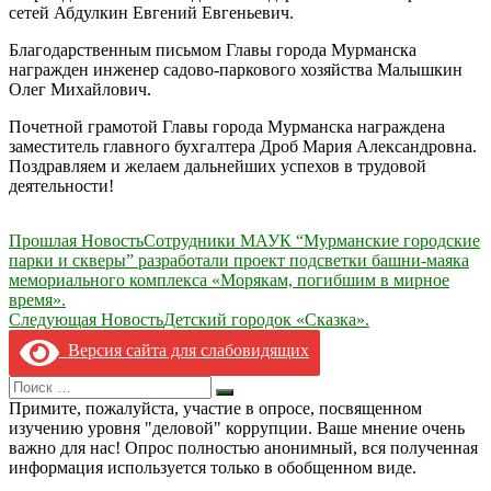
сетей Абдулкин Евгений Евгеньевич.
Благодарственным письмом Главы города Мурманска
награжден инженер садово-паркового хозяйства Малышкин
Олег Михайлович.
Почетной грамотой Главы города Мурманска награждена
заместитель главного бухгалтера Дроб Мария Александровна.
Поздравляем и желаем дальнейших успехов в трудовой
деятельности!
Навигация
Прошлая Новость
Сотрудники МАУК “Мурманские городские
парки и скверы” разработали проект подсветки башни-маяка
по
мемориального комплекса «Морякам, погибшим в мирное
записям
время».
Следующая Новость
Детский городок «Сказка».
Версия сайта для слабовидящих
Search
Искать
for:
Примите, пожалуйста, участие в опросе, посвященном
изучению уровня "деловой" коррупции. Ваше мнение очень
важно для нас! Опрос полностью анонимный, вся полученная
информация используется только в обобщенном виде.