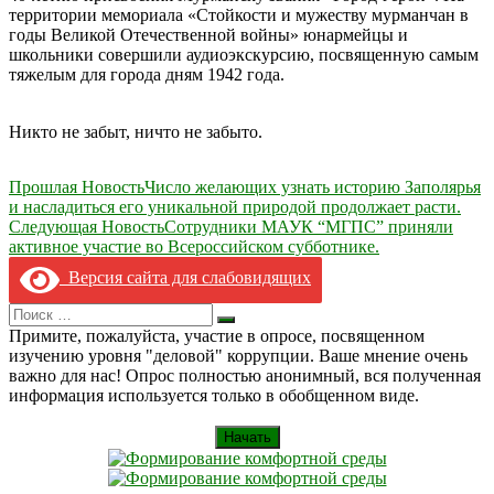
территории мемориала «Стойкости и мужеству мурманчан в
годы Великой Отечественной войны» юнармейцы и
школьники совершили аудиоэкскурсию, посвященную самым
тяжелым для города дням 1942 года.
Никто не забыт, ничто не забыто.
Навигация
Прошлая Новость
Число желающих узнать историю Заполярья
и насладиться его уникальной природой продолжает расти.
по
Следующая Новость
Сотрудники МАУК “МГПС” приняли
записям
активное участие во Всероссийском субботнике.
Версия сайта для слабовидящих
Search
Искать
for:
Примите, пожалуйста, участие в опросе, посвященном
изучению уровня "деловой" коррупции. Ваше мнение очень
важно для нас! Опрос полностью анонимный, вся полученная
информация используется только в обобщенном виде.
Начать