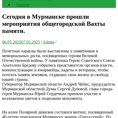
Аренда
Сегодня в Мурманске прошли
мероприятия общегородской Вахты
памяти.
06.05.2025
07.05.2025
|
Admin
/
Почетные караулы были выставлены у памятников и
мемориальных досок, посвященных героям Великой
Отечественной войны. У памятника Герою Советского Союза
Анатолию Бредову собрались представители органов власти,
военнослужащие и юнармейцы, кадеты и ветераны, чтобы
почтить память земляков, отдавших свои жизни за свободу
нашей страны.
Губернатор Мурманской области Андрей Чибис, председатель
Мурманской областной Думы Сергей Дубовой, глава города-
героя Мурманска Юрий Сердечкин приняли участие в
возложении цветов к подножию монумента.
На аллее Полярной дивизии состоялся митинг, посвященный
40-летию присвоения Мурманску звания «Город-герой». На