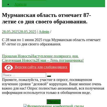
Аренда
Мурманская область отмечает 87-
летие со дня своего образования.
28.05.2025
28.05.2025
|
Admin
/
С 28 мая по 1 июня 2025 года Мурманская область отмечает
87-летие со дня своего образования.
Навигация
Прошлая Новость
Наступление полярного дня.
Следующая Новость
28 мая – День пограничника!
по
Версия сайта для слабовидящих
записям
Search
Искать
for:
Примите, пожалуйста, участие в опросе, посвященном
изучению уровня "деловой" коррупции. Ваше мнение очень
важно для нас! Опрос полностью анонимный, вся полученная
информация используется только в обобщенном виде.
Начать